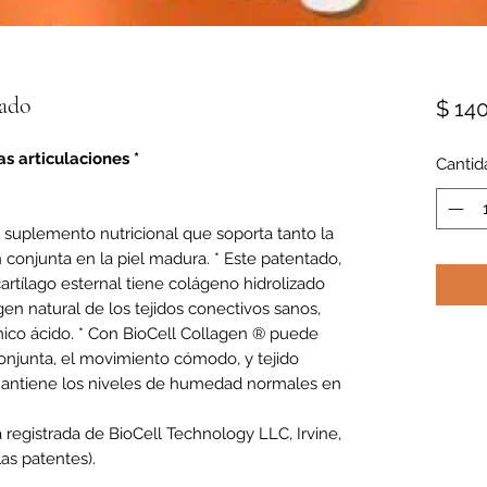
zado
$ 14
s articulaciones *
Cantid
l suplemento nutricional que soporta tanto la
conjunta en la piel madura. * Este patentado,
artílago esternal tiene colágeno hidrolizado
gen natural de los tejidos conectivos sanos,
nico ácido. * Con BioCell Collagen ® puede
onjunta, el movimiento cómodo, y tejido
mantiene los niveles de humedad normales en
registrada de BioCell Technology LLC, Irvine,
las patentes).