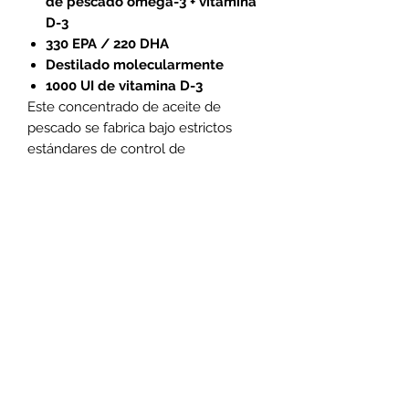
de pescado omega-3 + vitamina
D-3
330 EPA / 220 DHA
Destilado molecularmente
1000 UI de vitamina D-3
Este concentrado de aceite de
pescado se fabrica bajo estrictos
estándares de control de
calidad. Está probado para que esté
libre de niveles potencialmente
dañinos de contaminantes como
PCB, dioxinas, mercurio y otros
metales pesados.
De la FDA: "La investigación de
apoyo, pero no concluyente, muestra
que el consumo de ácidos grasos
omega-3 EPA y DHA puede reducir el
riesgo de enfermedad coronaria".